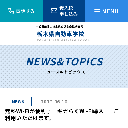
仮入校
電話する
申し込み
栃木県自動車学校の魅力
一般財団法人栃木県交通安全協会直営
栃木県自動車学校
キャンペーン
TOCHIGIKEN DRIVING SCHOOL
NEWS&TOPICS
ニュース&トピックス
ニュース&トピックス
アクセス
無料送迎バス
2017.06.10
NEWS
無料Wi-Fiが便利♪ ギガらくWi-Fi導入!! ご
利用いただけます。
よくあるご質問