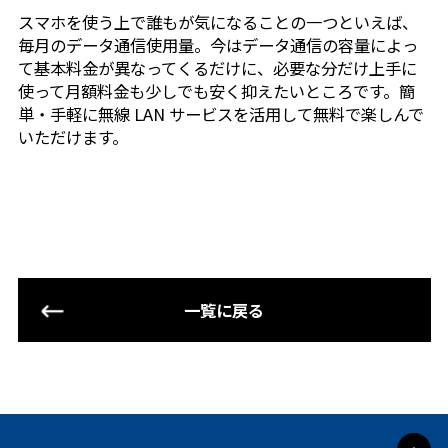
スマホを使う上で誰もが気になることの一つといえば、
毎月のデータ通信使用量。今はデータ通信の容量によっ
教習種目・料金
て基本料金が異なってくるだけに、必要な分だけ上手に
使って月額料金も少しでも安く抑えたいところです。簡
普通自動車
単・手軽に無線 LAN サービスを活用して無料で楽しんで
サポート
いただけます。
準中型
教育訓練給付制度
講習
自動二輪(普通・大型)
しょうがい者支援サービス
中型・大型・特殊・けん引
高齢者講習
各種フォーム
自動二輪サポート
二種(普通・大型)
初心者運転講習
一覧に戻る
仮入校申し込み
入校案内
運転免許更新時講習
お問い合わせ
入校のご案内
採用情報
資料請求
エイトラーニングシステムme