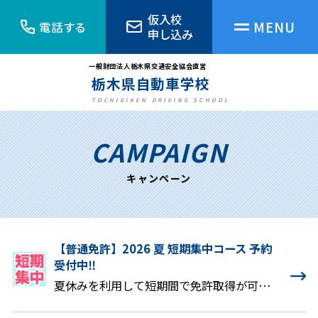
仮入校
電話する
申し込み
栃木県自動車学校の魅力
一般財団法人栃木県交通安全協会直営
栃木県自動車学校
キャンペーン
TOCHIGIKEN DRIVING SCHOOL
CAMPAIGN
ニュース&トピックス
キャンペーン
アクセス
【普通免許】2026 夏 短期集中コース 予約
無料送迎バス
受付中‼︎
夏休みを利用して短期間で免許取得が可能な「短期集中コース」！!「短期集中コース」なら合宿教習所に行かなくとも、自宅からの通学で最短3週間（普通免許AT）で卒業可能なプランです。✨予約制、人数制限がございますので、ご希望の方はお電話にて空き情報をご確認ください。予約受付：フリーダイヤル0120−136−270
よくあるご質問