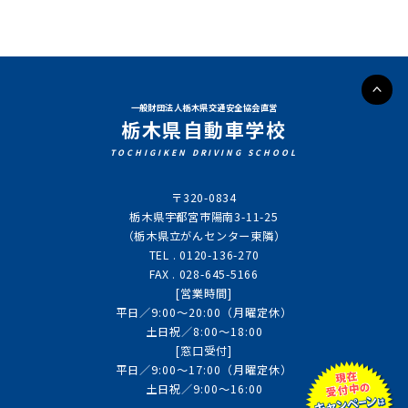
教習種目・料金
普通自動車
サポート
一般財団法人栃木県交通安全協会直営
栃木県自動車学校
準中型
TOCHIGIKEN DRIVING SCHOOL
教育訓練給付制度
講習
自動二輪(普通・大型)
〒320-0834
しょうがい者支援サービス
栃木県宇都宮市陽南3-11-25
中型・大型・特殊・けん引
高齢者講習
（栃木県立がんセンター東隣）
各種フォーム
自動二輪サポート
TEL .
0120-136-270
二種(普通・大型)
初心者運転講習
FAX . 028-645-5166
仮入校申し込み
[営業時間]
入校案内
運転免許更新時講習
平日／9:00〜20:00（月曜定休）
お問い合わせ
土日祝／8:00〜18:00
[窓口受付]
入校のご案内
採用情報
平日／9:00〜17:00（月曜定休）
資料請求
土日祝／9:00〜16:00
エイトラーニングシステムme